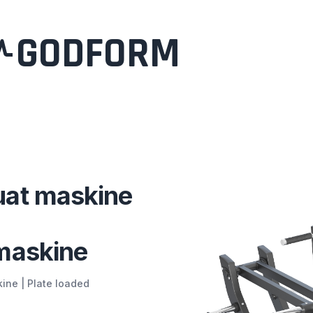
GODFORM
uat maskine
maskine
ine | Plate loaded