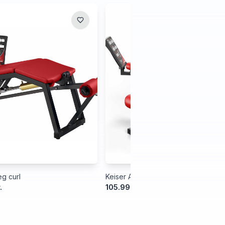
g curl
Keiser Air300 Leg Extension
.
105.999,00 kr.