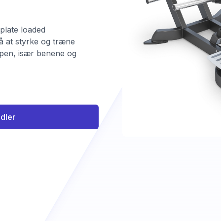
plate loaded
å at styrke og træne
ppen, især benene og
ndler