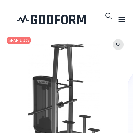
GODFORM
SPAR
60
%