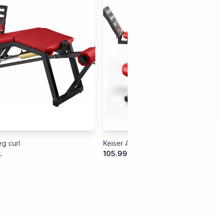
g curl
Keiser Air300 Leg Extension
.
105.999,00 kr.