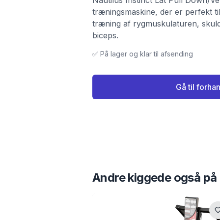
Nautilus Instinct Lat Pull Down/Ve
træningsmaskine, der er perfekt til
træning af rygmuskulaturen, skul
biceps.
✅ På lager og klar til afsending
Gå til forha
Andre kiggede også på