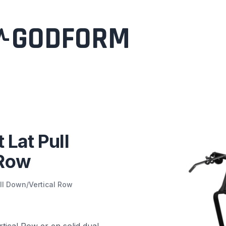
GODFORM
 Lat Pull
 Row
ull Down/Vertical Row