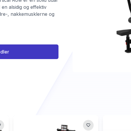
rtical Row er en solid dual
 en alsidig og effektiv
dre-, nakkemusklerne og
ndler