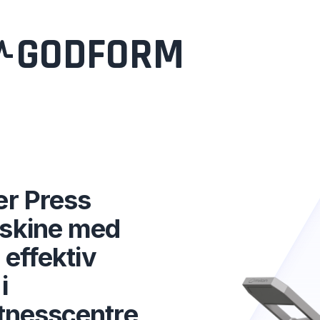
GODFORM
er Press
askine med
 effektiv
i
itnesscentre