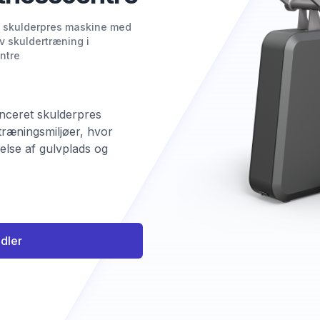
s skulderpres maskine med
iv skuldertræning i
ntre
nceret skulderpres
træningsmiljøer, hvor
telse af gulvplads og
ndler