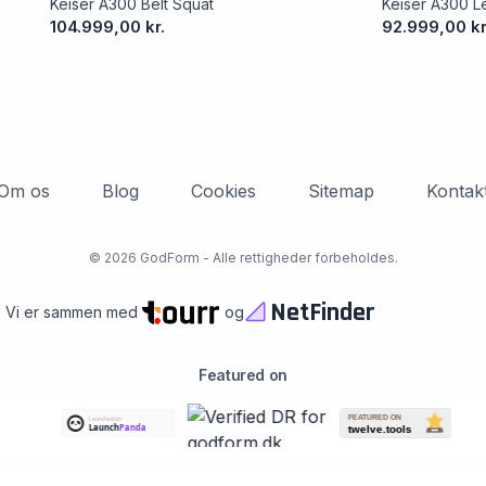
Keiser A300 Belt Squat
Keiser A300 Le
104.999,00 kr.
92.999,00 kr
Om os
Blog
Cookies
Sitemap
Kontak
©
2026 GodForm - Alle rettigheder forbeholdes.
NetFinder
Vi er sammen med
og
Featured on