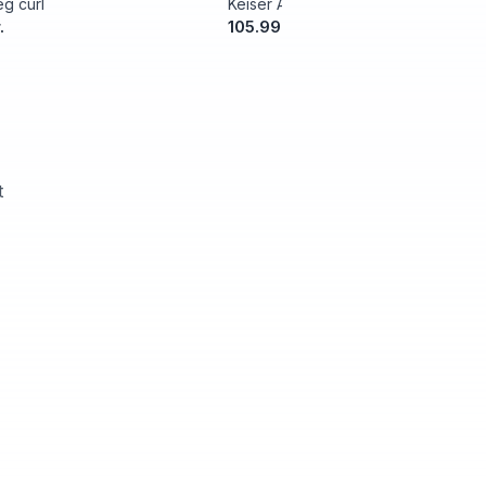
g curl
Keiser Air300 Leg Extension
.
105.999,00 kr.
t