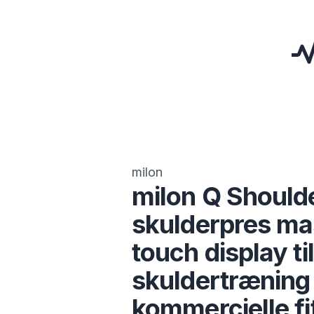
milon
milon Q Should
skulderpres m
touch display til
skuldertræning 
kommercielle f