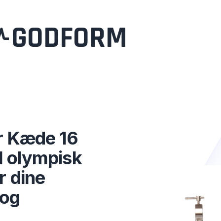
GODFORM
r Kæde 16
il olympisk
r dine
 og
e