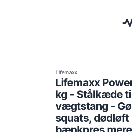
Lifemaxx
Lifemaxx Powe
kg - Stålkæde t
vægtstang - Gø
squats, dødløft
bænkpres mer