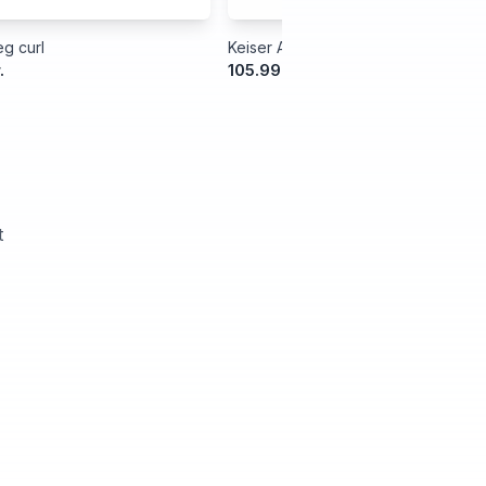
g curl
Keiser Air300 Leg Extension
.
105.999,00 kr.
t