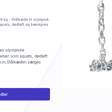
 kg - Stålkæde til olympisk
squats, dødløft og bænkpres
es olympiske
elser som squats, dødløft
.m.Stålkæden sælges
ndler