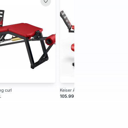
g curl
Keiser Air300 Leg Extension
.
105.999,00 kr.