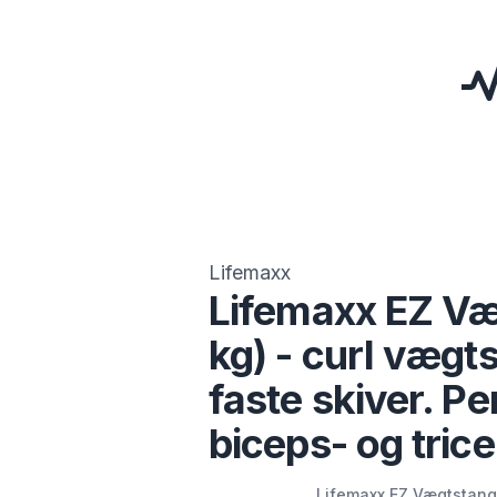
Lifemaxx
Lifemaxx EZ Væ
kg) - curl væg
faste skiver. Per
biceps- og trice
Lifemaxx EZ Vægtstang 