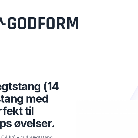
GODFORM
gtstang (14
tstang med
fekt til
ps øvelser.
(14 kg) - curl vægtstang