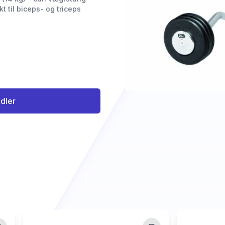
t til biceps- og triceps
ndler