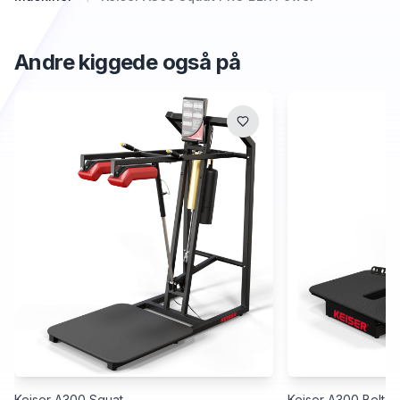
Andre kiggede også på
Keiser A300 Squat
Keiser A300 Belt S