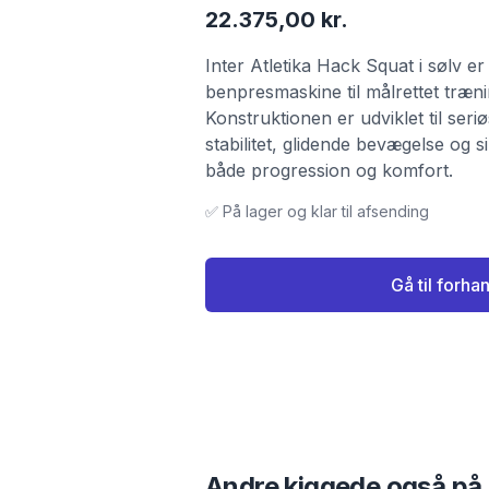
22.375,00 kr.
Inter Atletika Hack Squat i sølv e
benpresmaskine til målrettet trænin
Konstruktionen er udviklet til seri
stabilitet, glidende bevægelse og 
både progression og komfort.
✅ På lager og klar til afsending
Gå til forha
Andre kiggede også på