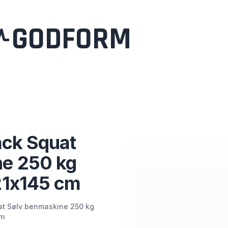
GODFORM
Hack Squat
ne 250 kg
21x145 cm
uat Sølv benmaskine 250 kg
cm