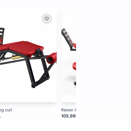
g curl
Keiser Air300 Leg Extension
.
105.999,00 kr.