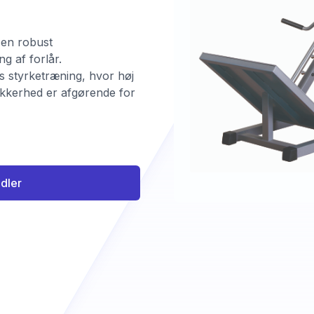
r en robust
g af forlår.
øs styrketræning, hvor høj
sikkerhed er afgørende for
ndler