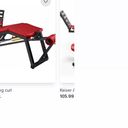
g curl
Keiser Air300 Leg Extension
.
105.999,00 kr.