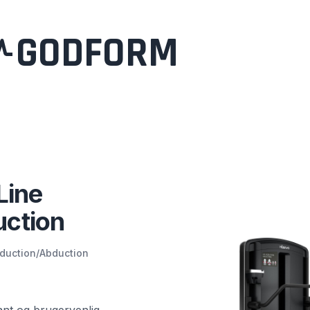
GODFORM
Line
uction
dduction/Abduction