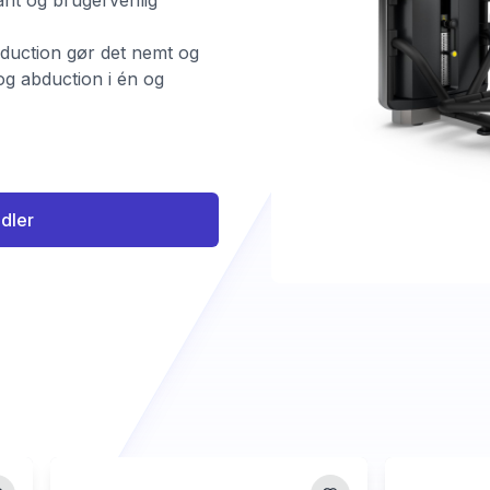
ant og brugervenlig
duction gør det nemt og
og abduction i én og
ndler