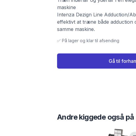
Træn inderlår og yderlår i én eleg
maskine
Intenza Dezign Line Adduction/Ab
effektivt at træne både adduction 
samme maskine.
✅ På lager og klar til afsending
Gå til forha
Andre kiggede også på