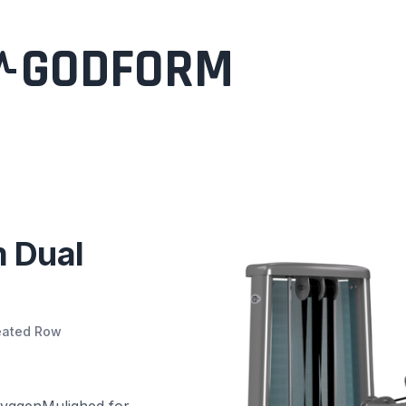
GODFORM
 Dual
eated Row