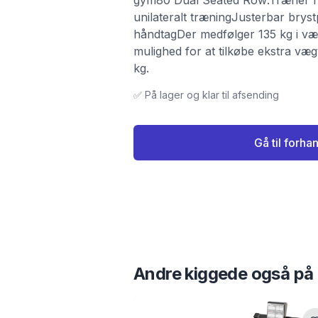
gym80 Dual Seated Row:Træner r
unilateralt træningJusterbar bry
håndtagDer medfølger 135 kg i væ
mulighed for at tilkøbe ekstra væ
kg.
✅ På lager og klar til afsending
Gå til forha
Andre kiggede også på