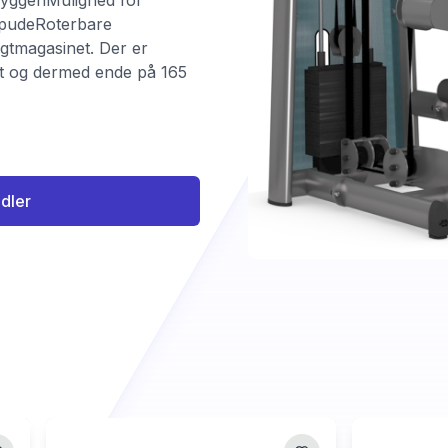
yggenMulighed for
stpudeRoterbare
gtmagasinet. Der er
gt og dermed ende på 165
ndler