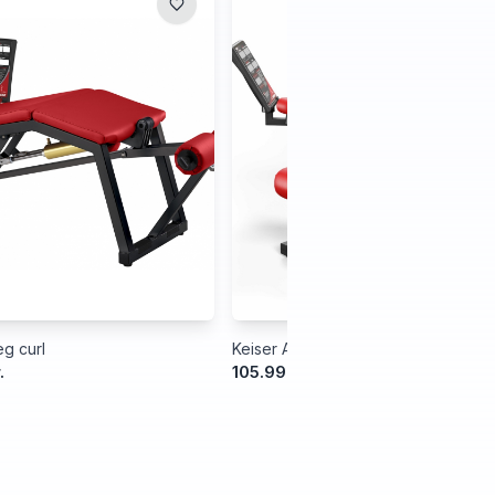
g curl
Keiser Air300 Leg Extension
.
105.999,00 kr.