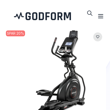
GODFORM
SPAR
20
%