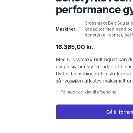
performance g
Crossmaxx Belt Squat 
Maskiner
kapacitet med band peg
benstyrke i center, pe
16.365,00 kr.
Med Crossmaxx Belt Squat kan du
eksplosiv benstyrke uden at bela
flytter belastningen fra skuldrene n
så rygsøjlen aflastes maksimalt u
✅ På lager og klar til afsending
Gå til forha