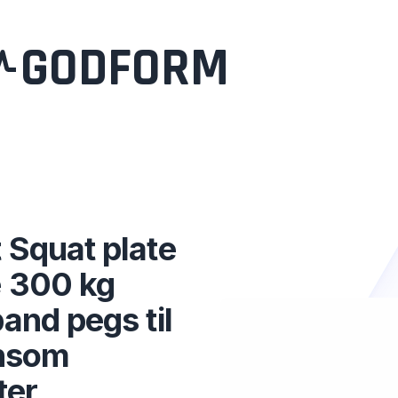
GODFORM
 Squat plate
 300 kg
and pegs til
ånsom
ter,