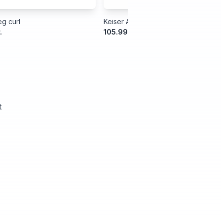
g curl
Keiser Air300 Leg Extension
.
105.999,00 kr.
t