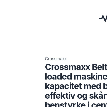
Crossmaxx
Crossmaxx Belt
loaded maskine
kapacitet med b
effektiv og sk
benstyrke i cen