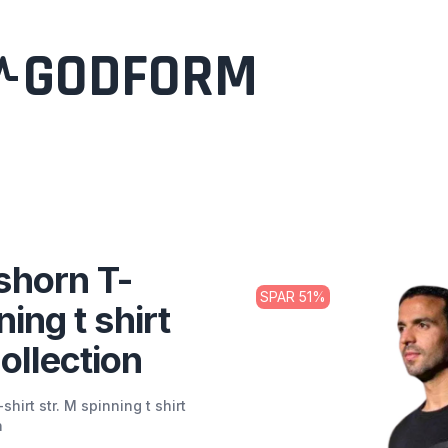
GODFORM
shorn T-
SPAR
51
%
ning t shirt
ollection
hirt str. M spinning t shirt
n