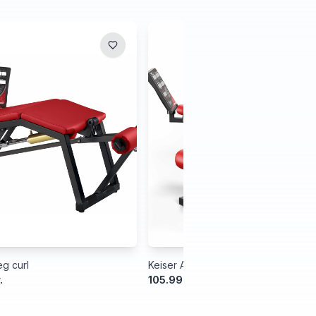
g curl
Keiser Air300 Leg Extension
.
105.999,00 kr.