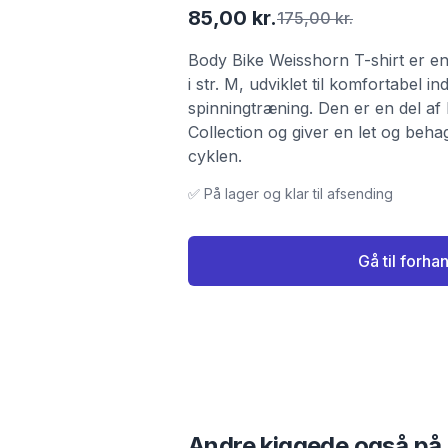
85,00 kr.
175,00 kr.
Body Bike Weisshorn T-shirt er en 
i str. M, udviklet til komfortabel i
spinningtræning. Den er en del a
Collection og giver en let og beh
cyklen.
✅ På lager og klar til afsending
Gå til forha
Andre kiggede også på