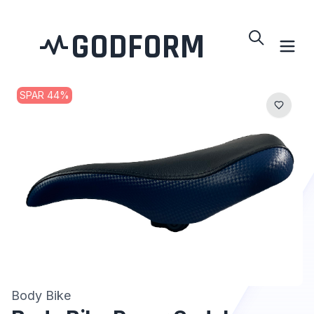
GODFORM
SPAR
44
%
Body Bike