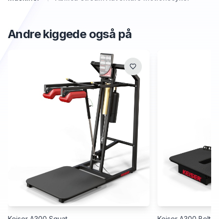
Andre kiggede også på
Keiser A300 Squat
Keiser A300 Belt S