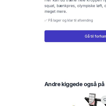
Her kan du træne hele kroppen 
squat, bænkpres, olympiske løft, 
meget mere.
✅ På lager og klar til afsending
Gå til forha
Andre kiggede også på