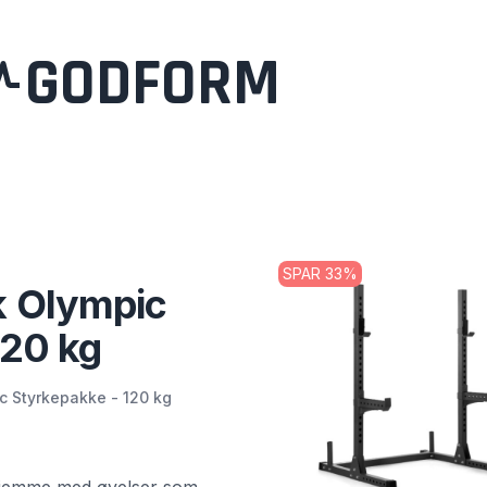
GODFORM
SPAR
33
%
k Olympic
120 kg
c Styrkepakke - 120 kg