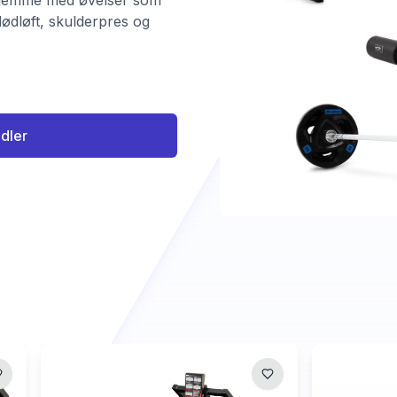
hjemme med øvelser som
dødløft, skulderpres og
ndler