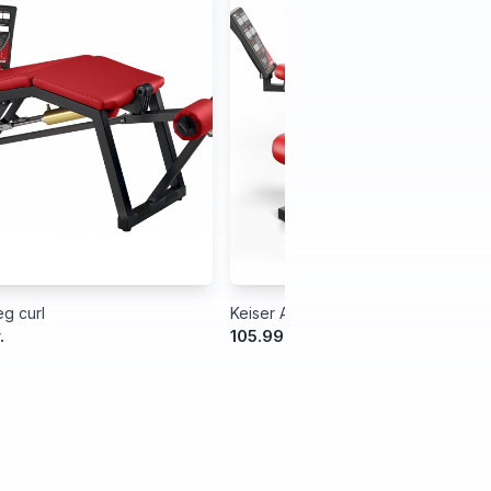
g curl
Keiser Air300 Leg Extension
.
105.999,00 kr.