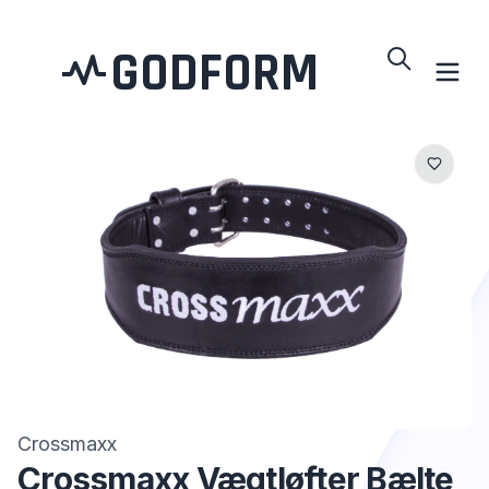
GODFORM
Crossmaxx
Crossmaxx Vægtløfter Bælte