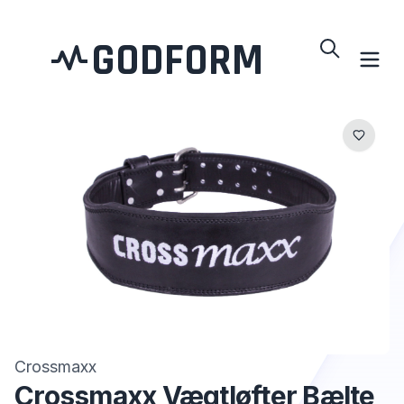
GODFORM
Crossmaxx
Crossmaxx Vægtløfter Bælte