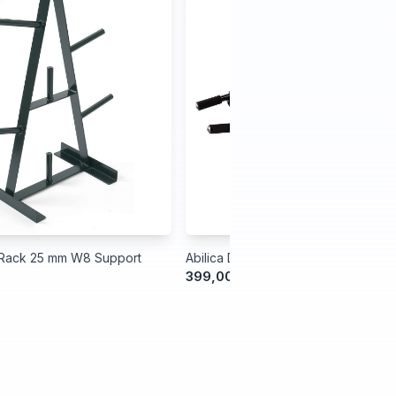
tRack 25 mm W8 Support
Abilica DoorGym Advanced
399,00 kr.
499,00 kr.