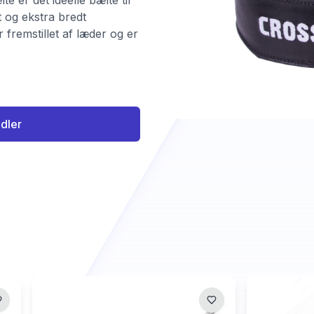
 er det ideelle bælte til
t og ekstra bredt
r fremstillet af læder og er
ndler