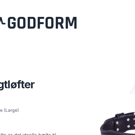
GODFORM
tløfter
e (Large)