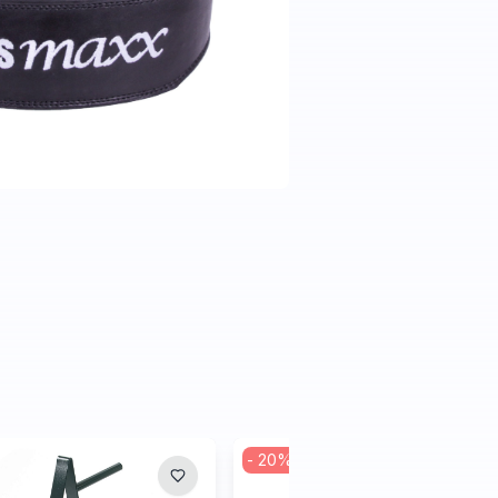
-
20
%