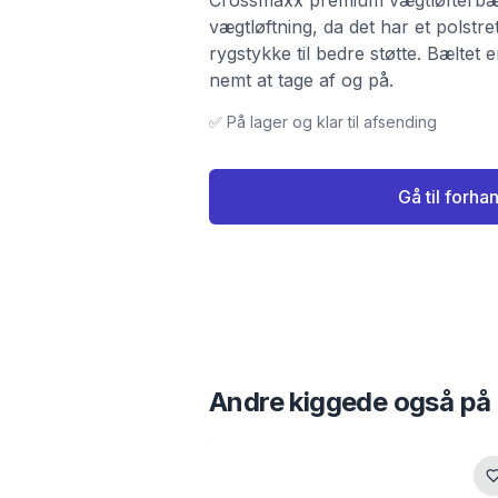
Crossmaxx premium vægtløfterbælte
vægtløftning, da det har et polstre
rygstykke til bedre støtte. Bæltet e
nemt at tage af og på.
✅ På lager og klar til afsending
Gå til forha
Andre kiggede også på