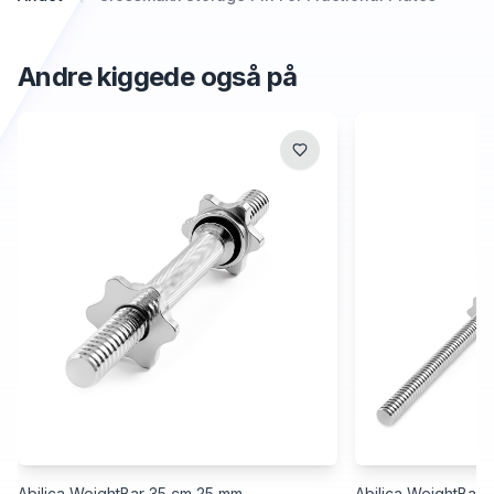
Andre kiggede også på
Abilica WeightBar 35 cm 25 mm
Abilica WeightBar