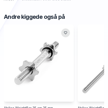
Andre kiggede også på
Abilica WeightBar 35 cm 25 mm
Abilica WeightBar