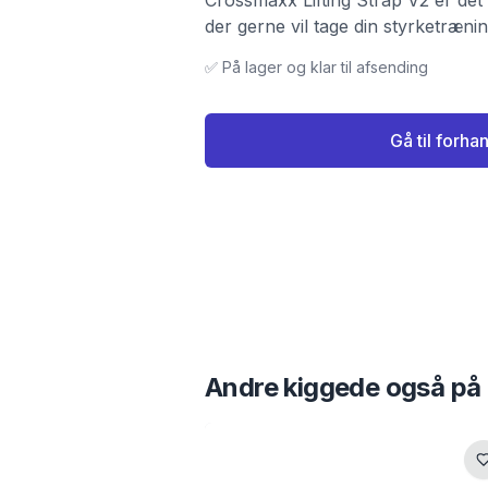
Crossmaxx Lifting Strap V2 er det p
der gerne vil tage din styrketrænin
✅ På lager og klar til afsending
Gå til forha
Andre kiggede også på