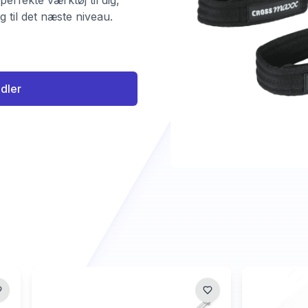
erfekte værktøj til dig,
g til det næste niveau.
ndler