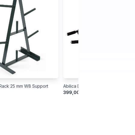
tRack 25 mm W8 Support
Abilica DoorGym Advanced
399,00 kr.
499,00 kr.