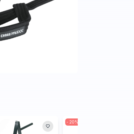
-
20
%