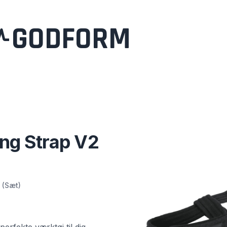
GODFORM
ing Strap V2
 (Sæt)