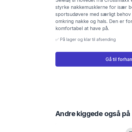
Seletøj til hovedet fra Crossmaxx e
styrke nakkemusklerne for især 
sportsudøvere med særligt behov fo
omkring nakke og hals. Den er for
komfortabel at have på.
✅ På lager og klar til afsending
Gå til forha
Andre kiggede også på