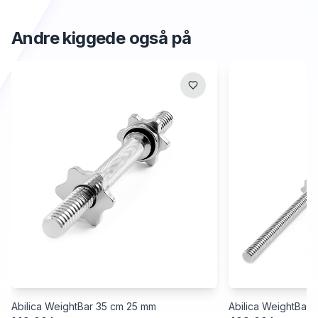
Andre kiggede også på
Abilica WeightBar 35 cm 25 mm
Abilica WeightBar