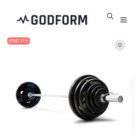
GODFORM
SPAR
17
%