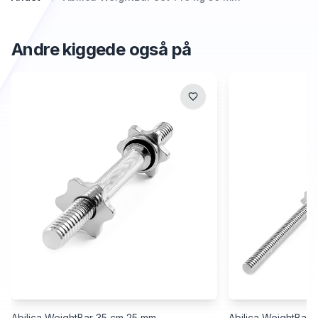
Andre kiggede også på
Abilica WeightBar 35 cm 25 mm
Abilica WeightBar