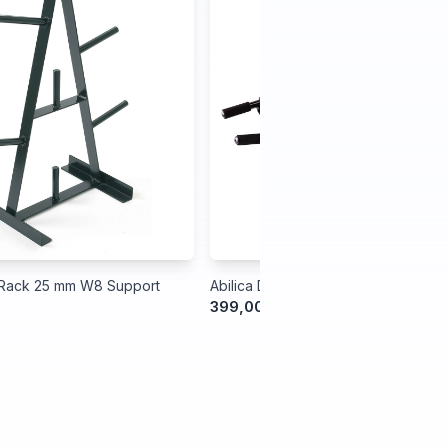
tRack 25 mm W8 Support
Abilica DoorGym Advanced
399,00 kr.
499,00 kr.