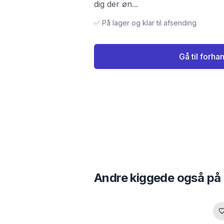
dig der øn...
✅ På lager og klar til afsending
Gå til forha
Andre kiggede også på