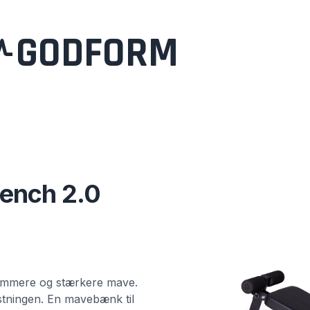
GODFORM
Bench 2.0
trammere og stærkere mave.
stningen. En mavebænk til