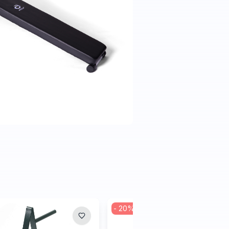
-
20
%