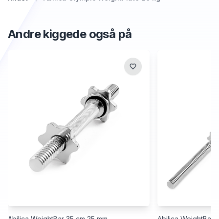
Andre kiggede også på
Abilica WeightBar 35 cm 25 mm
Abilica WeightBar