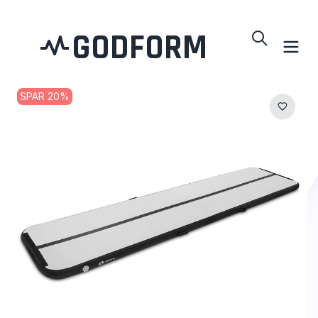
GODFORM
SPAR
20
%