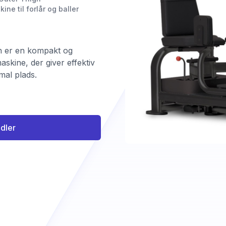
ne til forlår og baller
gh er en kompakt og
skine, der giver effektiv
mal plads.
ndler