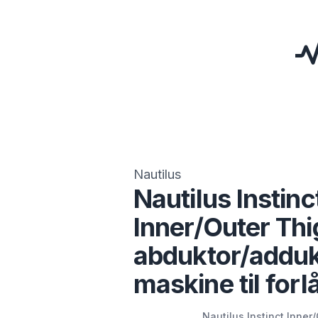
Nautilus
Nautilus Instinc
Inner/Outer Thi
abduktor/adduk
maskine til forl
Nautilus Instinct Inner