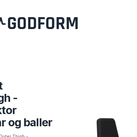
GODFORM
t
gh -
tor
år og baller
/Outer Thigh -