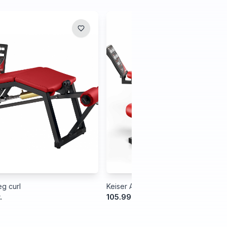
g curl
Keiser Air300 Leg Extension
.
105.999,00 kr.