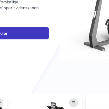
forskellige
 af sportsvidenskaben.
ndler