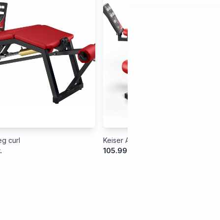
g curl
Keiser Air300 Leg Extension
.
105.999,00 kr.